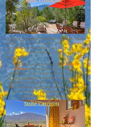
La Suite Tropicale
, maximum 3 personnes,
située au rez de jardin de L'Olivette,
offrant un accès direct au jardin et à la
piscine en contre-bas et une vue sur la
montagne.
L'Olivette propose aussi une
chambre
d'hôtes
avec ou sans petit déjeuner
(minimum 2 ou 3 nuits selon la saison) :
la Suite Canigou
, maximum 2 personnes et
un bébé, située dans la partie haute de la
villa L'Olivette, avec accès direct au parking
et à la voirie et bénéficiant d'une vue
panoramique sur la région.
Suite Canigou