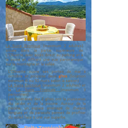
La Suite Exotique
(maximum 2 adultes)
située dans la partie supérieure de
L'Olivette, avec accès direct au parking et à
la voirie et offrant une vue panoramique
sur la montagne et la vallée.
L'Olivette ouvre ses portes de mai à
octobre et propose deux
gîtes
(location
minimum 6 ou 10 nuits selon la saison) :
La Suite Exotique
(maximum 2 adultes) et
la
La Suite Tropicale
(maximum 3
personnes)
.
Les locataires des 2 gîtes ont la jouissance
du jardin et de la piscine. Autour de la
piscine, un espace aménagé de chaises
longues et de parasols permet de profiter
du soleil face à une vue superbe.
Suite Tropicale