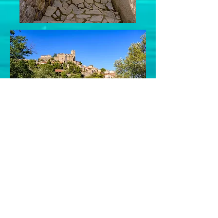
La villa se situe le long d'un chemin
résidentiel qui donne l'accès direct à des
chemins de randonnée sur les collines
environnantes.
Les distances :
- 300 m du centre du village d'Eus
- 3 à 4 km d'un supermarché et de divers
services à Prades : office de tourisme,
banques, tabac/journaux, pharmacies,
épiceries, boulangeries, biocoop, etc...
- 50 km de l'aéroport de Perpignan
(Perpinyà)