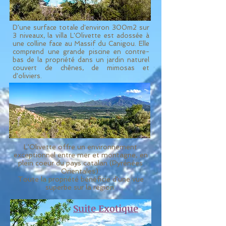
D'une surface totale d'environ 300m2 sur
3 niveaux, la villa L'Olivette est adossée à
une colline face au Massif du Canigou. Elle
comprend une grande piscine en contre-
bas de la propriété dans
un jardin naturel
couvert de chênes, de mimosas et
d'oliviers.
L'Olivette offre un environnement
exceptionnel entre mer et montagne, en
plein coeur du pays catalan (Pyrénées
Orientales).
Toute la propriété bénéficie d'une vue
superbe sur la région.
Suite Exotique